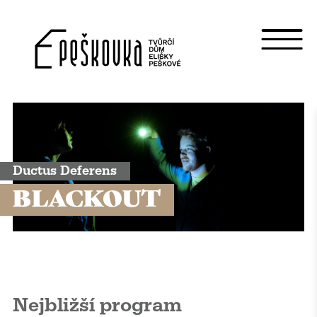
Ductus Deferens
BLACKOUT
Nejbližší program