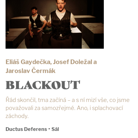
Eliáš Gaydečka, Josef Doležal a
Jaroslav Čermák
BLACKOUT
Řád skončil, tma začíná – a s ní mizí vše, co jsme
považovali za samozřejmé. Ano, i splachovací
záchody.
Ductus Deferens
•
Sál