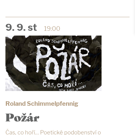
9. 9. st
19:00
Roland Schimmelpfennig
Požár
Čas, co hoří… Poetické podobenství o