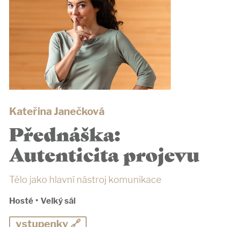
Kateřina Janečková
Přednáška:
Autenticita projevu
Tělo jako hlavní nástroj komunikace
Hosté
•
Velký sál
vstupenky 🔗