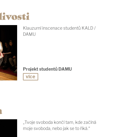
ivosti
Klauzurní inscenace studentů KALD /
DAMU
Projekt studentů DAMU
více
a
„Tvoje svoboda končí tam, kde začíná
moje svoboda, nebo jak se to řiká.“