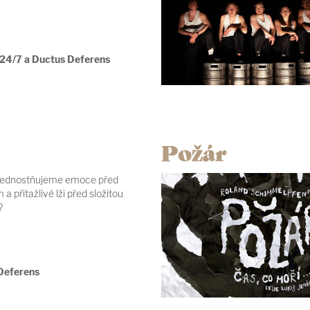
 24/7 a Ductus Deferens
Požár
řednostňujeme emoce před
 přitažlivé lži před složitou
?
Deferens