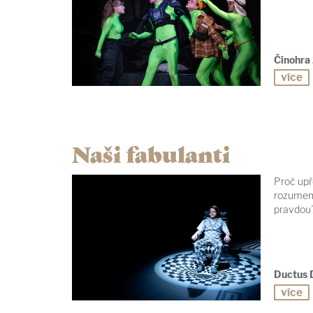
Činohra
více
Naši fabulanti
Proč up
rozumem a
pravdou
Ductus 
více