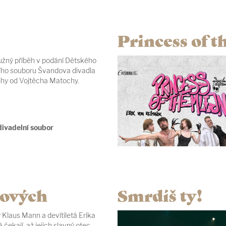
Princess of t
žný příběh v podání Dětského
ího souboru Švandova divadla
ihy od Vojtěcha Matochy.
divadelní soubor
ových
Smrdíš ty!
 Klaus Mann a devítiletá Erika
čekají, až jejich slavný otec