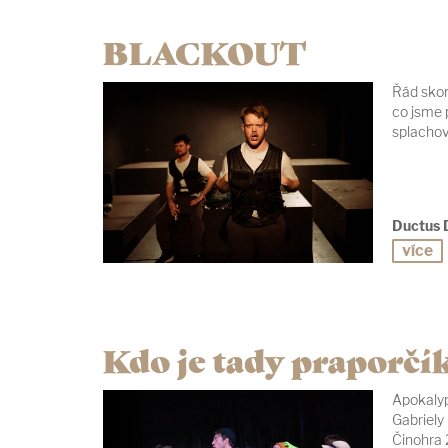
BLACKOUT
Řád skonč
co jsme 
splachov
Ductus 
více
Kdo je tady praporčí
Apokaly
Gabriely
Činohra 