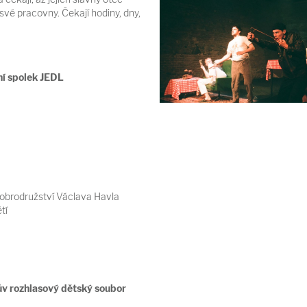
své pracovny. Čekají hodiny, dny,
ní spolek JEDL
dobrodružství Václava Havla
tí
v rozhlasový dětský soubor