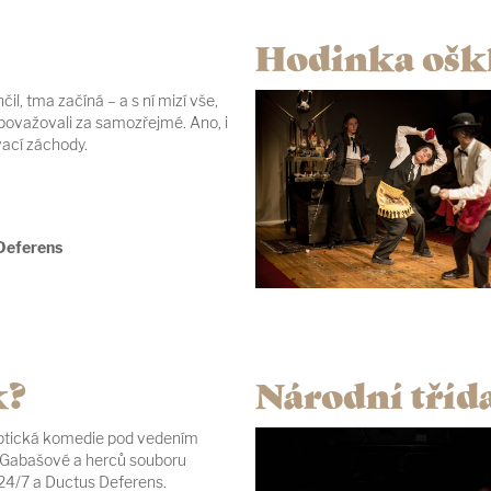
Hodinka oškl
il, tma začíná – a s ní mizí vše,
považovali za samozřejmé. Ano, i
ací záchody.
Deferens
k?
Národní tříd
ptická komedie pod vedením
 Gabašové a herců souboru
24/7 a Ductus Deferens.