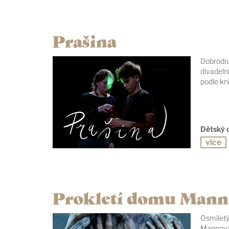
Prašina
Dobrodru
divadeln
podle kn
Dětský 
více
Prokletí domu Mann
Osmiletý
Mannová 