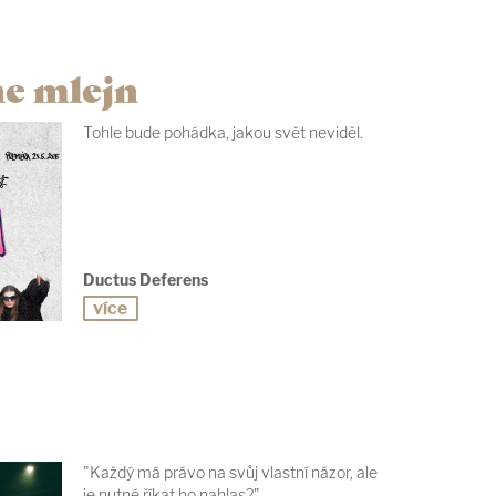
he mlejn
Tohle bude pohádka, jakou svět neviděl.
Ductus Deferens
více
"Každý má právo na svůj vlastní názor, ale
je nutné říkat ho nahlas?"