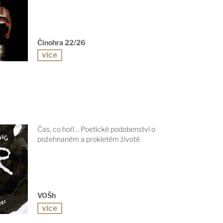
Činohra 22/26
více
Čas, co hoří… Poetické podobenství o
požehnaném a prokletém životě.
VOŠh
více