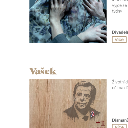
vyjde ze 
týdny.
Divadel
více
Vašek
Životní 
očima dě
Dismanů
více