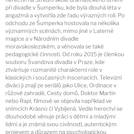
při divadle v Šumperku, kde byla dlouhá léta v
angažmá a vytvořila zde řadu výrazných rolí. Po
odchodu ze Šumperka hostovala na několika
významných scénách, mimo jiné v Laterně
magice a v Národním divadle
moravskoslezském, a věnovala se také
pedagogické činnosti. Od roku 2015 je členkou
souboru Švandova divadla v Praze, kde
ztvárňuje rozmanité charakterní role v
klasických i současných inscenacích. Televizní
diváci ji znají ze seriálů jako Ulice, Ordinace v
růžové zahradě, Cesty domů, Doktor Martin
nebo Rapl, filmově se objevila například ve
snímcích Krásno či Vybíjená. Vedle herectví se
dlouhodobě věnuje práci s dětmi a mladými
lidmi a je známá svou civilností, autentickým
projevem a důrazem na psychologickou