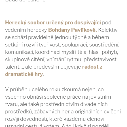
Herecký soubor určený pro dospívající
pod
vedením herečky
Bohdany Pavlíkové.
Kolektiv
se schází pravidelně jednou týdně a během
setkání rozvíjí tvořivost, spolupráci, soustředění,
komunikaci, koordinaci mysli i těla, hlas i pohyb,
skupinové cítění, vnímání rytmu, představivost,
talent…, ale především objevuje
radost z
dramatické hry
.
V průběhu celého roku zkoumá nejen, co
všechno obnáší společné práce na jevištním
tvaru, ale také prostřednictvím divadelních
prostředků, zábavných her a originálních cvičení
rozvíjí dovednosti, které každému členovi
usnadní cestu životem. A to i když si později