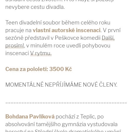
nevybere cestu divadla.
Teen divadelní soubor během celého roku
pracuje na
vlastní autorské inscenaci
. V první
sezóně představil v Peškovce komedii
Další,
prosím!
, v minulém roce uvedli pohybovou
inscenaci
V rytmu.
Cena za pololetí: 3500 Kč
MOMENTÁLNĚ NEPŘÍJÍMÁME NOVÉ ČLENY.
_______________________________________________
Bohdana Pavlíková
pochází z Teplic, po
absolvování tamějšího gymnázia vystudovala
herectví na Střední škole dramatického umění