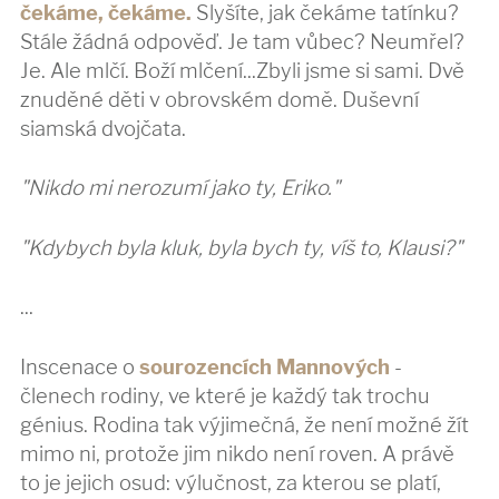
čekáme, čekáme.
Slyšíte, jak čekáme tatínku?
Stále žádná odpověď. Je tam vůbec? Neumřel?
Je. Ale mlčí. Boží mlčení...Zbyli jsme si sami. Dvě
znuděné děti v obrovském domě. Duševní
siamská dvojčata.
"Nikdo mi nerozumí jako ty, Eriko."
"Kdybych byla kluk, byla bych ty, víš to, Klausi?"
...
Inscenace o
sourozencích Mannových
-
členech rodiny, ve které je každý tak trochu
génius. Rodina tak výjimečná, že není možné žít
mimo ni, protože jim nikdo není roven. A právě
to je jejich osud: výlučnost, za kterou se platí,