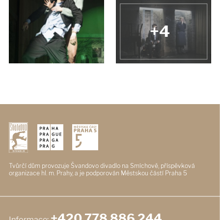
+4
Tvůrčí dům provozuje Švandovo divadlo
na Smíchově, příspěvková
organizace
hl. m. Prahy, a je podporován
Městskou částí Praha 5
+420 778 886 244
Informace: