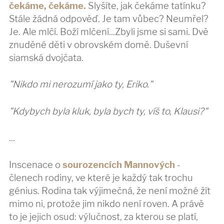
čekáme, čekáme.
Slyšíte, jak čekáme tatínku?
Stále žádná odpověď. Je tam vůbec? Neumřel?
Je. Ale mlčí. Boží mlčení...Zbyli jsme si sami. Dvě
znuděné děti v obrovském domě. Duševní
siamská dvojčata.
"Nikdo mi nerozumí jako ty, Eriko."
"Kdybych byla kluk, byla bych ty, víš to, Klausi?"
...
Inscenace o
sourozencích Mannových
-
členech rodiny, ve které je každý tak trochu
génius. Rodina tak výjimečná, že není možné žít
mimo ni, protože jim nikdo není roven. A právě
to je jejich osud: výlučnost, za kterou se platí,