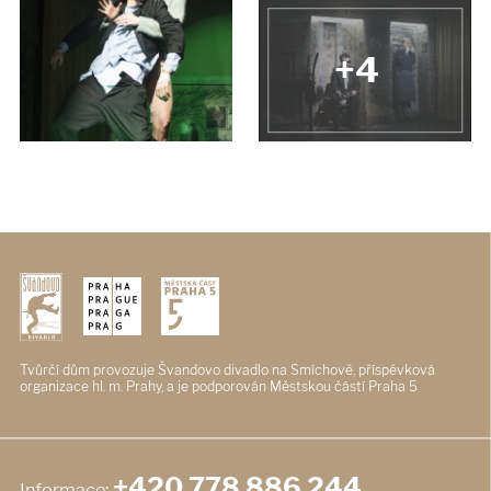
+4
Tvůrčí dům provozuje Švandovo divadlo
na Smíchově, příspěvková
organizace
hl. m. Prahy, a je podporován
Městskou částí Praha 5
+420 778 886 244
Informace: