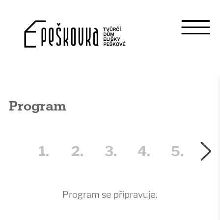
Program
1.
2.
3.
4.
5.
6.
Program se připravuje.