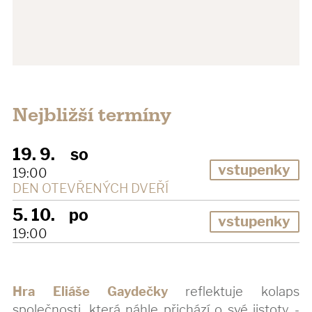
Nejbližší termíny
19. 9.
so
vstupenky
19:00
DEN OTEVŘENÝCH DVEŘÍ
5. 10.
po
vstupenky
19:00
Hra Eliáše Gaydečky
reflektuje kolaps
společnosti, která náhle přichází o své jistoty -