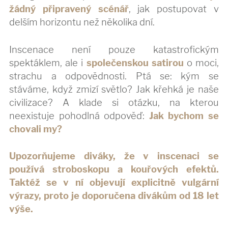
žádný připravený scénář
, jak postupovat v
delším horizontu než několika dní.
Inscenace není pouze katastrofickým
spektáklem, ale i
společenskou satirou
o moci,
strachu a odpovědnosti. Ptá se: kým se
stáváme, když zmizí světlo? Jak křehká je naše
civilizace? A klade si otázku, na kterou
neexistuje pohodlná odpověď:
Jak bychom se
chovali my?
Upozorňujeme diváky, že v inscenaci se
používá stroboskopu a kouřových efektů.
Taktéž se v ní objevují explicitně vulgární
výrazy, proto je doporučena divákům od 18 let
výše.