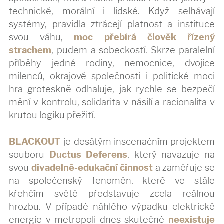
technické, morální i lidské. Když selhávají
systémy, pravidla ztrácejí platnost a instituce
svou váhu,
moc přebírá člověk řízený
strachem
, pudem a sobeckostí. Skrze paralelní
příběhy jedné rodiny, nemocnice, dvojice
milenců, okrajové společnosti i politické moci
hra groteskně odhaluje, jak rychle se bezpečí
mění v kontrolu, solidarita v násilí a racionalita v
krutou logiku přežití.
BLACKOUT
je desátým inscenačním projektem
souboru
Ductus Deferens
, který navazuje na
svou
divadelně-edukační činnost
a zaměřuje se
na společenský fenomén, které ve stále
křehčím světě představuje zcela reálnou
hrozbu. V případě náhlého výpadku elektrické
energie v metropoli dnes skutečně
neexistuje